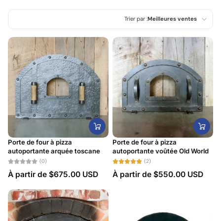
Trier par :
Meilleures ventes
En vedette
Le plus pertinent
Meilleures ventes
Alphabétique, de A à
Z
Alphabétique, de Z à
A
Porte de four à pizza
Porte de four à pizza
Prix: faible à élevé
autoportante arquée toscane
autoportante voûtée Old World
(0)
(2)
Prix: élevé à faible
À partir de
$675.00 USD
À partir de
$550.00 USD
Date, de la plus
ancienne à la plus
récente