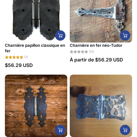
Meilleures ventes
Alphabétique, de A à
Z
Alphabétique, de Z à
A
Charnière papillon classique en
Charnière en fer néo-Tudor
Prix: faible à élevé
fer
(0)
(1)
À partir de
$56.29 USD
Prix: élevé à faible
$56.29 USD
Date, de la plus
ancienne à la plus
récente
Date, de la plus
récente à la plus
ancienne