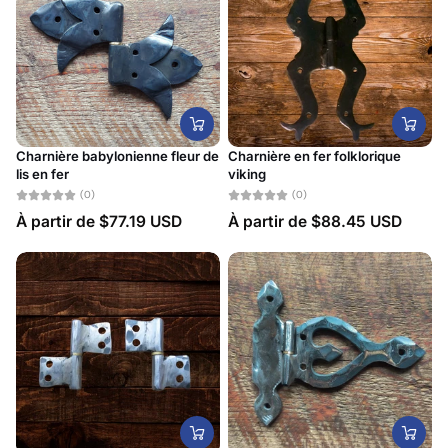
Charnière babylonienne fleur de
Charnière en fer folklorique
lis en fer
viking
(0)
(0)
À partir de
$77.19 USD
À partir de
$88.45 USD